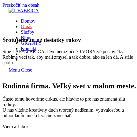
Preskočiť na obsah
Domov
O nás
Služby
Blog
Šrotujeme tu už desiatky rokov
GRANTY
Kontakt
Sme LAFA a BRICA. Dve nerozlučné TVORY-vé postavičky.
Robíme veci tak, aby mali zmysel a tak dobre, ako sa len dá. A stále
spolu.
Menu
Close
Rodinná firma. Veľký svet v malom meste.
Často tomu hovoríme cirkus, ale hlavne to pre nás znamená silu
rodiny.
U nás vládne kreatívny duch tvorený nadšením, vytrvalosťou a
odhodlaním niečo trvácne zanechať.
Viera a Libor