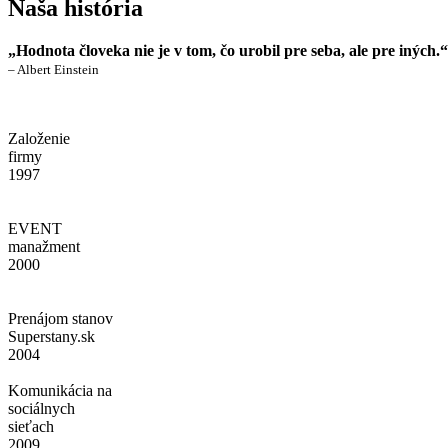
Naša história
„Hodnota človeka nie je v tom, čo urobil pre seba, ale pre iných.“
– Albert Einstein
Založenie
firmy
1997
EVENT
manažment
2000
Prenájom stanov
Superstany.sk
2004
Komunikácia na
sociálnych
sieťach
2009