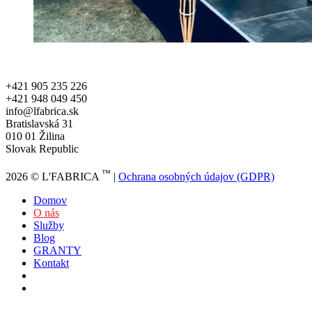
+421 905 235 226
+421 948 049 450
info@lfabrica.sk
Bratislavská 31
010 01 Žilina
Slovak Republic
@lfabrica.eu
™
2026 © L'FABRICA
|
Ochrana osobných údajov (GDPR)
Domov
O nás
Služby
Blog
GRANTY
Kontakt