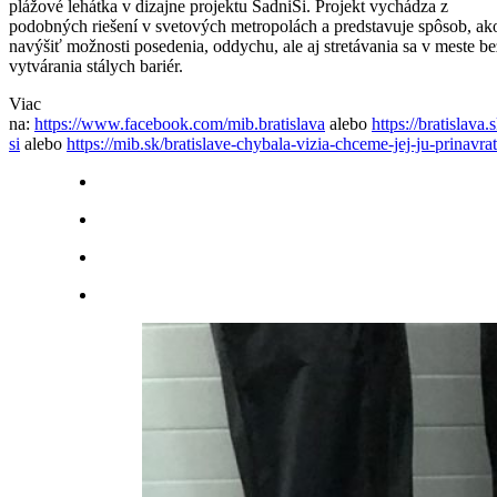
plážové lehátka v dizajne projektu SadniSi. Projekt vychádza z
podobných riešení v svetových metropolách a predstavuje spôsob, ak
navýšiť možnosti posedenia, oddychu, ale aj stretávania sa v meste be
vytvárania stálych bariér.
Viac
na:
https://www.facebook.com/mib.bratislava
alebo
https://bratislava.
si
alebo
https://mib.sk/bratislave-chybala-vizia-chceme-jej-ju-prinavrat