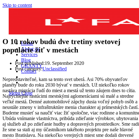
Skip to content
O 10 rokov budú dve tretiny svetovej
Home
populácie žiť v mestách
About us
Services
Blog
Post published:
19. September 2020
GRANTY
Post category:
Unclassified
Contact
Nepredstaviteľné, kam sa tento svet uberá. Asi 70% obyvateľov
planéty bude do roku 2030 bývať v mestách. Už niekoľko rokov
nastáva migrácia ľudí do miest a mestá už tento záujem dnes to cítia.
Menu
Close
Najrýchlejšie rastúcimi mestskými aglomeráciami sú malé a stredne
veľké mestá. Denné automobilové zápchy dusia voľný pohyb osôb a
neustále zmeny v infraštruktúre menia charakter aj prímestských častí.
Budeme musieť sa naučiť viac žiť spoločne, viac rodinne a komunitn
Ubúda vnímanie vlastníctva, pribúda zdieľanie výrobkov, ubytovania
aj služieb až po zdieľanie hudby a dopravných prostriedkov. Sme radi
že sme sa stali aj my účastníkom takéhoto projektu pre naše hlavné
mesto Bratislavu. Na niekoľko verejných miest sme dodali drevené