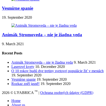
Vesmírne spanie
19. September 2020
Animák Stromoveda – nie je žiadna veda
9. March 2021
Recent Posts
Animák Stromoveda – nie je žiadna veda
9. March 2021
Laserové kvety
10. December 2020
O 10 rokov budú dve tretiny svetovej populácie žiť v mestách
19. September 2020
Vesmírne spanie
19. September 2020
Rozkaz zněl jasně!
19. September 2020
™
2026 © L'FABRICA
|
Ochrana osobných údajov (GDPR)
Home
About us